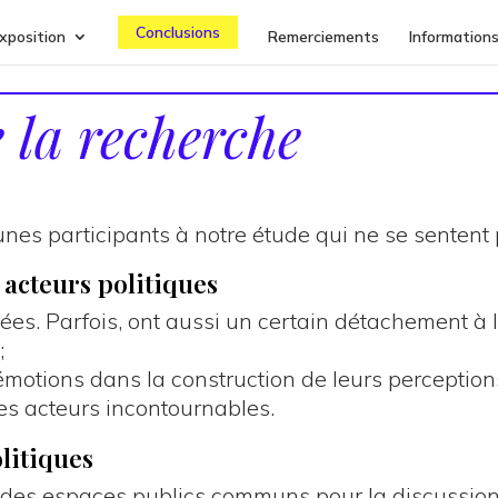
Conclusions
xposition
Remerciements
Information
 la recherche
nes participants à notre étude qui ne se sentent 
s acteurs politiques
es. Parfois, ont aussi un certain détachement à l
;
motions dans la construction de leurs perceptions
s acteurs incontournables.
olitiques
es espaces publics communs pour la discussion pol