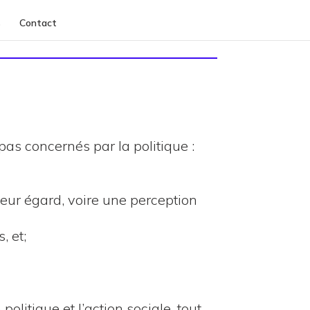
s
Contact
pas concernés par la politique :
eur égard, voire une perception
, et;
itique et l’action sociale, tout